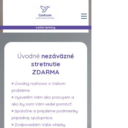
voľné termíny
Úvodné
nezáväzné
stretnutie
ZDARMA
>
Úvodný rozhovor o Vašom
probléme
>
Vysvetlím Vám ako pracujem a
ako by som Vám vedel pomôcť
>
Spoločne si prejdeme podmienky
prípadnej spolupráce.
>
Zodpovedám Vaše otázky.