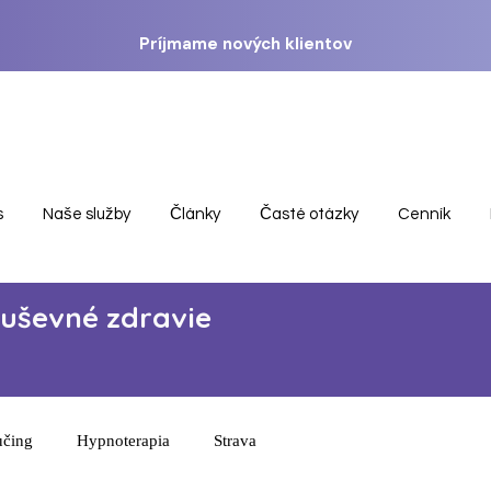
Príjmame nových klientov
s
Naše služby
Články
Časté otázky
Cenník
duševné zdravie
čing
Hypnoterapia
Strava