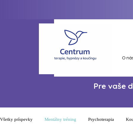
O ná
Pre vaše 
Všetky príspevky
Mentálny tréning
Psychoterapia
Kou